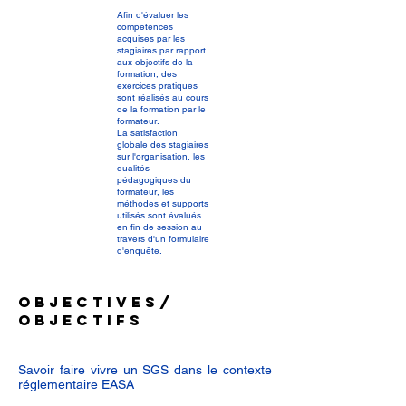
Afin d'évaluer les
compétences
acquises par les
stagiaires par rapport
aux objectifs de la
formation, des
exercices pratiques
sont réalisés au cours
de la formation par le
formateur.
La satisfaction
globale des stagiaires
sur l'organisation, les
qualités
pédagogiques du
formateur, les
méthodes et supports
utilisés sont évalués
en fin de session au
travers d'un formulaire
d'enquête.
Objectives/
objectifs
Savoir faire vivre un SGS dans le contexte
réglementaire EASA