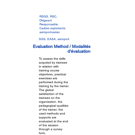
RSGS, RSC,
Dirigeant
Responsable,
Cadres exploitants
aéroportuaires
SGS, EASA, aéroport
Evaluation Method / Modalités
d'évaluation
To assess the skills
acquired by trainees
in relation with
training course
objectives, practical
exercises are
performed during the
training by the trainer.
The global
satisfaction of the
trainees on the
organization, the
pedagogical qualities
of the trainer, the
used methods and
supports are
evaluated at the end
of the session
through a survey
form.