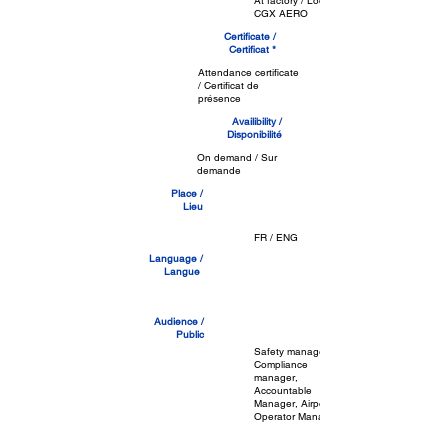
At factory / Locaux
CGX AERO
Certificate /
Certificat *
Attendance certificate
/ Certificat de
présence
Availibility /
Disponibilité
On demand / Sur
demande
Place /
Lieu
FR / ENG
Language /
Langue
Audience /
Public
Safety manager,
Compliance
manager,
Accountable
Manager, Airport
Operator Managers