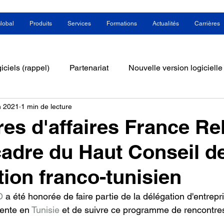
lobal
Produits
Services
Formations
Actualités
Carrières
iciels (rappel)
Partenariat
Nouvelle version logicielle
n 2021
1 min de lecture
mmunication / évènements
es d'affaires France Re
cadre du Haut Conseil d
ion franco-tunisien
O
 a été honorée de faire partie de la délégation d'entrepr
ente en 
Tunisie
 et de suivre ce programme de rencontres 