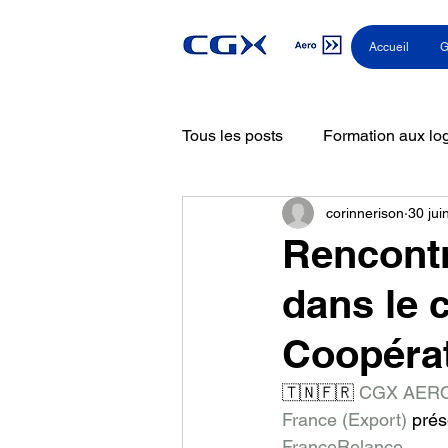
Accueil
G
Tous les posts
Formation aux log
corinnerison
30 jui
Formation aux logiciels
Co
Rencontr
dans le 
Coopérat
🇹🇳🇫🇷 
CGX AER
France (Export)
 prés
FranceRelance
.