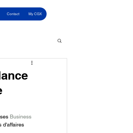
Contact
My CGX
lance
e
ises 
Business 
d'affaires 