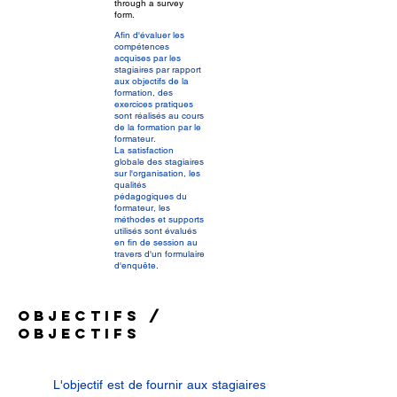
through a survey
form.
Afin d'évaluer les
compétences
acquises par les
stagiaires par rapport
aux objectifs de la
formation, des
exercices pratiques
sont réalisés au cours
de la formation par le
formateur.
La satisfaction
globale des stagiaires
sur l'organisation, les
qualités
pédagogiques du
formateur, les
méthodes et supports
utilisés sont évalués
en fin de session au
travers d'un formulaire
d'enquête.
Objectifs /
Objectifs
L'objectif est de fournir aux stagiaires