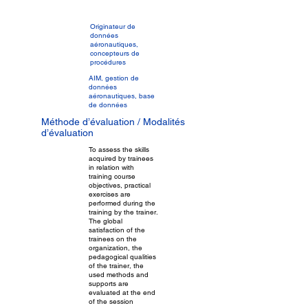
Originateur de
données
aéronautiques,
concepteurs de
procédures
AIM, gestion de
données
aéronautiques, base
de données
Méthode d’évaluation / Modalités
d’évaluation
To assess the skills
acquired by trainees
in relation with
training course
objectives, practical
exercises are
performed during the
training by the trainer.
The global
satisfaction of the
trainees on the
organization, the
pedagogical qualities
of the trainer, the
used methods and
supports are
evaluated at the end
of the session